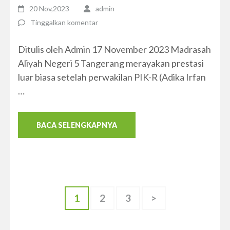
20 Nov,2023
admin
Tinggalkan komentar
Ditulis oleh Admin 17 November 2023 Madrasah
Aliyah Negeri 5 Tangerang merayakan prestasi
luar biasa setelah perwakilan PIK-R (Adika Irfan
…
BACA SELENGKAPNYA
Paginasi
Halaman
Halaman
Halaman
1
2
3
>
pos