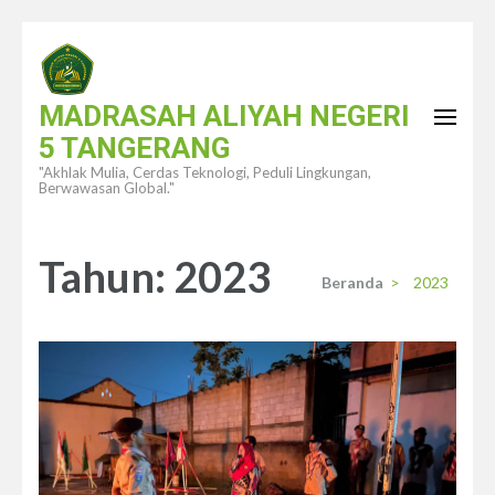
Lompat
ke
konten
MADRASAH ALIYAH NEGERI
(Tekan
5 TANGERANG
Enter)
"Akhlak Mulia, Cerdas Teknologi, Peduli Lingkungan,
Berwawasan Global."
Tahun:
2023
Beranda
>
2023