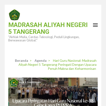
Lompat
ke
konten
MADRASAH ALIYAH NEGERI
(Tekan
5 TANGERANG
Enter)
"Akhlak Mulia, Cerdas Teknologi, Peduli Lingkungan,
Berwawasan Global."
Beranda
>
Agenda
>
Hari Guru Nasional: Madrasah
Aliyah Negeri 5 Tangerang Peringati Dengan Upacara
Penuh Makna dan Keharmonisan