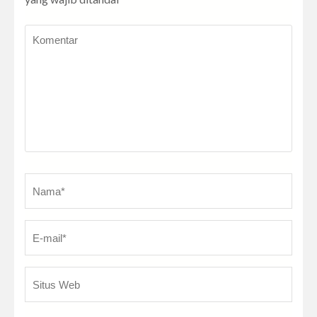
Komentar
Nama
*
E-
Sit
ma
W