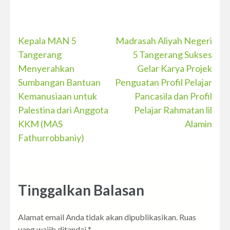
Navigasi
Kepala MAN 5
Madrasah Aliyah Negeri
Tangerang
5 Tangerang Sukses
pos
Menyerahkan
Gelar Karya Projek
Sumbangan Bantuan
Penguatan Profil Pelajar
Kemanusiaan untuk
Pancasila dan Profil
Palestina dari Anggota
Pelajar Rahmatan lil
KKM (MAS
Alamin
Fathurrobbaniy)
Tinggalkan Balasan
Alamat email Anda tidak akan dipublikasikan.
Ruas
yang wajib ditandai
*