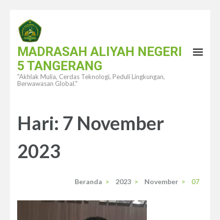
Lompat
ke
konten
MADRASAH ALIYAH NEGERI
(Tekan
5 TANGERANG
Enter)
"Akhlak Mulia, Cerdas Teknologi, Peduli Lingkungan,
Berwawasan Global."
Hari:
7 November
2023
Beranda
>
2023
>
November
>
07