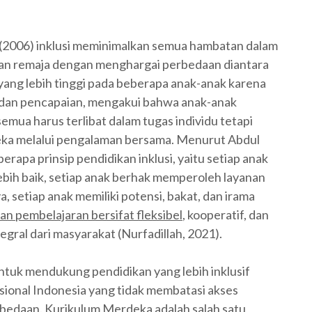
(2006) inklusi meminimalkan semua hambatan dalam
an remaja dengan menghargai perbedaan diantara
yang lebih tinggi pada beberapa anak-anak karena
 dan pencapaian, mengakui bahwa anak-anak
semua harus terlibat dalam tugas individu tetapi
eka melalui pengalaman bersama. Menurut Abdul
berapa prinsip pendidikan inklusi, yaitu setiap anak
bih baik, setiap anak berhak memperoleh layanan
, setiap anak memiliki potensi, bakat, dan irama
n pembelajaran bersifat fleksibel
, kooperatif, dan
egral dari masyarakat (Nurfadillah, 2021).
ntuk mendukung pendidikan yang lebih inklusif
asional Indonesia yang tidak membatasi akses
rbedaan. Kurikulum Merdeka adalah salah satu