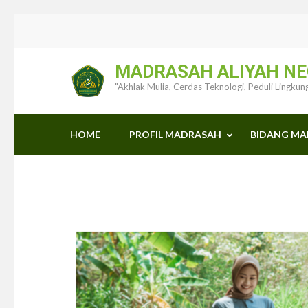
Lompat
ke
konten
MADRASAH ALIYAH NE
(Tekan
"Akhlak Mulia, Cerdas Teknologi, Peduli Lingku
Enter)
HOME
PROFIL MADRASAH
BIDANG M