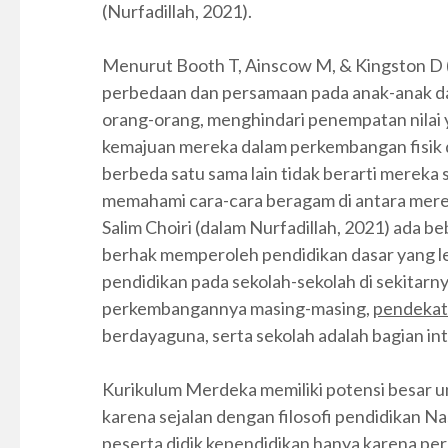
(Nurfadillah, 2021).
Menurut Booth T, Ainscow M, & Kingston D 
perbedaan dan persamaan pada anak-anak d
orang-orang, menghindari penempatan nilai 
kemajuan mereka dalam perkembangan fisik
berbeda satu sama lain tidak berarti mereka 
memahami cara-cara beragam di antara mer
Salim Choiri (dalam Nurfadillah, 2021) ada be
berhak memperoleh pendidikan dasar yang le
pendidikan pada sekolah-sekolah di sekitarnya
perkembangannya masing-masing,
pendekata
berdayaguna, serta sekolah adalah bagian int
Kurikulum Merdeka memiliki potensi besar u
karena sejalan dengan filosofi pendidikan N
peserta didik kependidikan hanya karena pe