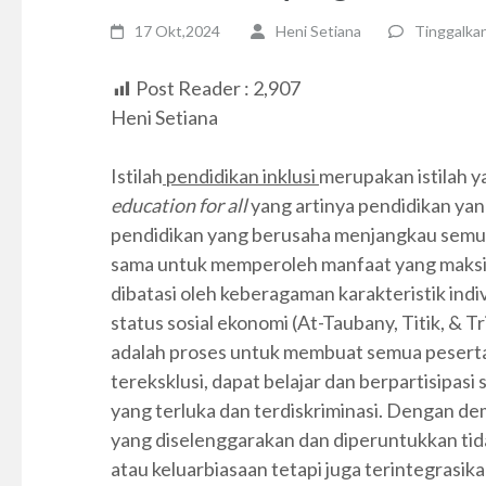
17 Okt,2024
Heni Setiana
Tinggalka
Post Reader :
2,907
Heni Setiana
Istilah
pendidikan inklusi
merupakan istilah 
education for all
yang artinya pendidikan ya
pendidikan yang berusaha menjangkau semu
sama untuk memperoleh manfaat yang maksim
dibatasi oleh keberagaman karakteristik indiv
status sosial ekonomi (At-Taubany, Titik, & T
adalah proses untuk membuat semua peserta
tereksklusi, dapat belajar dan berpartisipasi
yang terluka dan terdiskriminasi. Dengan de
yang diselenggarakan dan diperuntukkan tid
atau keluarbiasaan tetapi juga terintegras