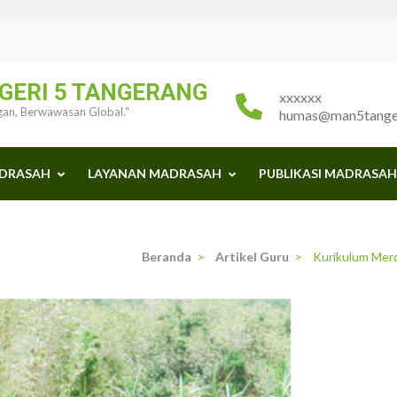
GERI 5 TANGERANG
xxxxxx
ngan, Berwawasan Global."
humas@man5tanger
ADRASAH
LAYANAN MADRASAH
PUBLIKASI MADRASAH
Beranda
>
Artikel Guru
>
Kurikulum Merd