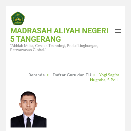
Lompat
ke
konten
MADRASAH ALIYAH NEGERI
(Tekan
5 TANGERANG
Enter)
"Akhlak Mulia, Cerdas Teknologi, Peduli Lingkungan,
Berwawasan Global."
Beranda
>
Daftar Guru dan TU
>
Yogi Sagita
Nugraha, S.Pd.I.