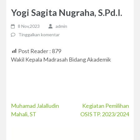
Yogi Sagita Nugraha, S.Pd.I.
8 Nov,2023
admin
Tinggalkan komentar
Post Reader :
879
Wakil Kepala Madrasah Bidang Akademik
Navigasi
Muhamad Jalalludin
Kegiatan Pemilihan
Mahali, ST
OSIS TP. 2023/2024
pos